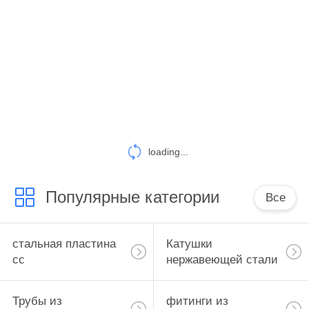
КАЧЕСТВА
СВЯЖИТЕСЬ
МЫ
СПРОСИТЕ
ЦИТАТУ
loading...
КАРТА
Популярные категории
Все
САЙТА
PRIVACY
стальная пластина
Катушки
сс
нержавеющей стали
POLICY
Трубы из
фитинги из