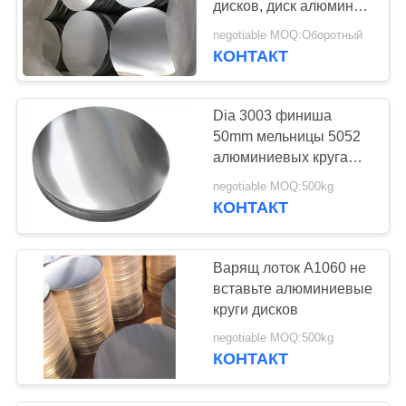
дисков, диск алюминия
25
6061 таможни 5754
negotiable MOQ:Оборотный
Адвокатское
КОНТАКТ
сословие сплава
Dia 3003 финиша
стальное
50mm мельницы 5052
алюминиевых круга
дисков
negotiable MOQ:500kg
КОНТАКТ
17
Покров из сплава
Варящ лоток A1060 не
никеля
вставьте алюминиевые
круги дисков
negotiable MOQ:500kg
КОНТАКТ
26