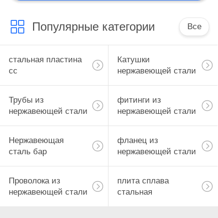
адвокатское
сословие
Популярные категории
Все
алюминиевого
сплава
стальная пластина
Катушки
сс
нержавеющей стали
12
Трубы из
фитинги из
Алюминиевые
нержавеющей стали
нержавеющей стали
фланцы плиты
Нержавеющая
фланец из
сталь бар
нержавеющей стали
Проволока из
плита сплава
120
нержавеющей стали
стальная
алюминиевые