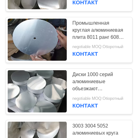
КОНТАКТ
12
Катушка
Промышленная
круглая алюминиевая
легированной
плита 8011 ранг 6082
6083 5052 5754 6061
стали
negotiable MOQ:Оборотный
КОНТАКТ
Диски 1000 серий
19
алюминиевые
объезжают
труба сплава
поверхностное
negotiable MOQ:Оборотный
покрытие толщины
КОНТАКТ
5мм до 1200мм
превосходное
3003 3004 5052
алюминиевых круга