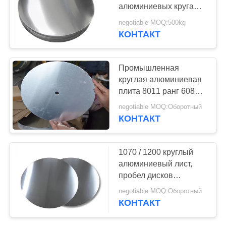
алюминиевых круга
дисков
negotiable MOQ:500kg
КОНТАКТ
18
Нержавеющая
Промышленная
сталь бар
круглая алюминиевая
плита 8011 ранг 6082
6083 5052 5754 6061
negotiable MOQ:Оборотный
КОНТАКТ
15
1070 / 1200 круглый
фланец из
алюминиевый лист,
пробел дисков
нержавеющей
высокого калибра
negotiable MOQ:Оборотный
алюминиевый
стали
КОНТАКТ