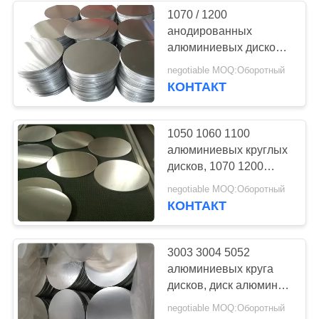
1070 / 1200
анодированных
16
алюминиевых дисков,
Проволока из
диски
negotiable MOQ:Оборотный
стабилизированного
КОНТАКТ
нержавеющей
представления
большие
стали
алюминиевые
1050 1060 1100
алюминиевых круглых
дисков, 1070 1200
алюминиевый
33
negotiable MOQ:Оборотный
стандарт диска АСТМ
КОНТАКТ
плита сплава
стальная
3003 3004 5052
алюминиевых круга
дисков, диск алюминия
6061 таможни 5754
negotiable MOQ:Оборотный