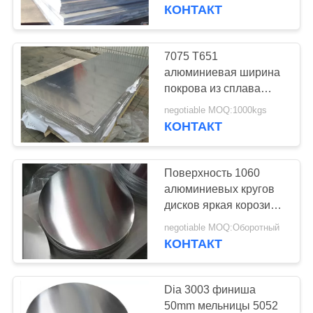
КАЧЕСТВА
сублимации 2600mm
КОНТАКТ
СВЯЖИТЕСЬ
7075 T651
42
МЫ
алюминиевая ширина
Трубы из
покрова из сплава
200mm для
СПРОСИТЕ
нержавеющей
negotiable MOQ:1000kgs
космической супер
КОНТАКТ
ЦИТАТУ
твердости
стали
Поверхность 1060
алюминиевых кругов
дисков яркая корозия
16
толщины 0.3мм до
negotiable MOQ:Оборотный
фитинги из
10мм анти-
КОНТАКТ
нержавеющей
Dia 3003 финиша
стали
50mm мельницы 5052