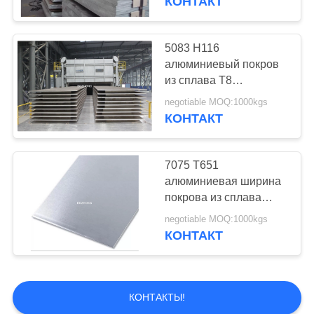
КОНТАКТ
Катушка
алюминиевого
5083 H116
алюминиевый покров
сплава
из сплава T8
анодировал
negotiable MOQ:1000kgs
алюминиевый лист
КОНТАКТ
19
труба
7075 T651
алюминиевая ширина
алюминиевого
покрова из сплава
200mm для воздушно-
сплава
negotiable MOQ:1000kgs
космического
КОНТАКТ
пространства
13
КОНТАКТЫ!