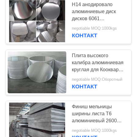
H14 анодировало
Труба сплава
алюминиевые диск
дисков 6061
никеля
алюминиевый для
negotiable MOQ:1000kgs
Cookware
КОНТАКТ
Плита высокого
калибра алюминиевая
42
круглая для Коокваре
Алюминиевый
глубинной вытяжки
negotiable MOQ:Оборотный
износоустойчивого
КОНТАКТ
покров из сплава
Финиш мельницы
ширины листа T6
алюминиевый 2600mm
конструкции 7075
20
negotiable MOQ:1000kgs