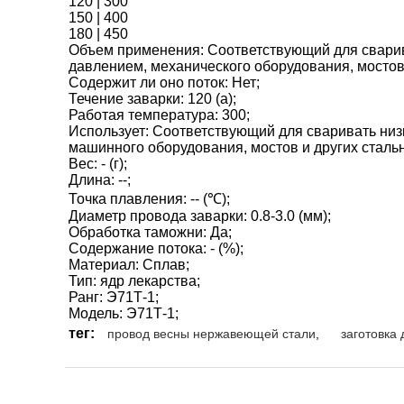
120 | 300
150 | 400
180 | 450
Объем применения: Соответствующий для сварива
давлением, механического оборудования, мостов,
Содержит ли оно поток: Нет;
Течение заварки: 120 (а);
Работая температура: 300;
Использует: Соответствующий для сваривать низ
машинного оборудования, мостов и других стальны
Вес: - (г);
Длина: --;
Точка плавления: -- (℃);
Диаметр провода заварки: 0.8-3.0 (мм);
Обработка таможни: Да;
Содержание потока: - (%);
Материал: Сплав;
Тип: ядр лекарства;
Ранг: Э71Т-1;
Модель: Э71Т-1;
тег:
провод весны нержавеющей стали
,
заготовка 