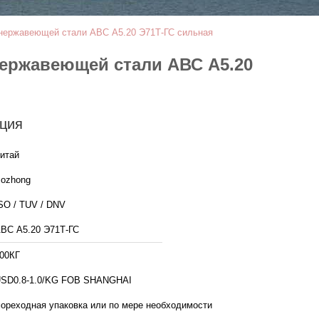
и нержавеющей стали АВС А5.20 Э71Т-ГС сильная
нержавеющей стали АВС А5.20
ция
итай
ozhong
SO / TUV / DNV
ВС А5.20 Э71Т-ГС
00КГ
SD0.8-1.0/KG FOB SHANGHAI
ореходная упаковка или по мере необходимости