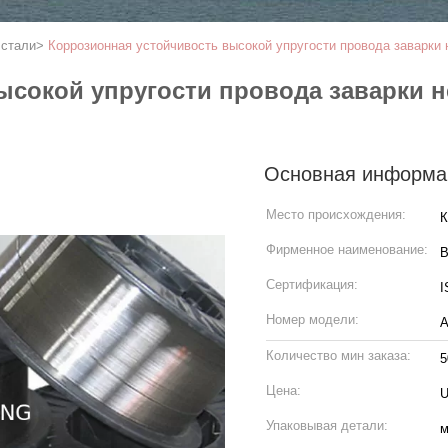
 стали
>
Коррозионная устойчивость высокой упругости провода заварк
ысокой упругости провода заварки 
Основная информа
Место происхождения:
К
Фирменное наименование:
B
Сертификация:
I
Номер модели:
А
Количество мин заказа:
5
Цена:
U
Упаковывая детали:
м