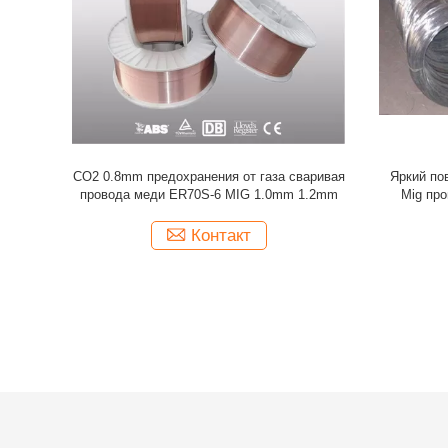
ержавеющей
Медь покрыла провод заварки Mig СО2
Яркая заг
арки 0.1-
толщины 1.2mm
420 
превос
Контакт