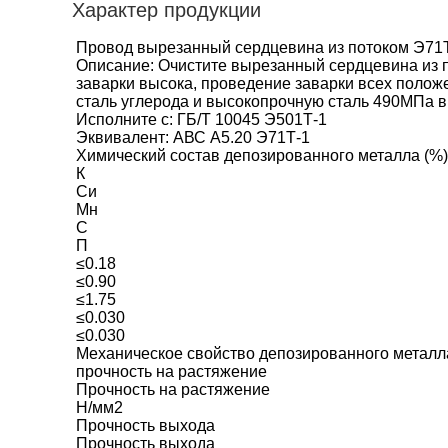
Характер продукции
Провод вырезанный сердцевина из потоком Э71
Описание: Очистите вырезанный сердцевина из 
заварки высока, проведение заварки всех полож
сталь углерода и высокопрочную сталь 490МПа в 
Исполните с: ГБ/Т 10045 Э501Т-1
Эквивалент: АВС А5.20 Э71Т-1
Химический состав депозированного металла (%)
К
Си
Мн
С
П
≤0.18
≤0.90
≤1.75
≤0.030
≤0.030
Механическое свойство депозированного металл
прочность на растяжение
Прочность на растяжение
Н/мм2
Прочность выхода
Прочность выхода