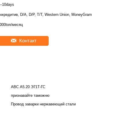
--10days
ккредитив, D/A, D/P, T/T, Western Union, MoneyGram
000ton/месяц
Контакт
АВС А5.20 Э71Т-ГС
признавайте таможню
Провод заварки нержавеющей стали