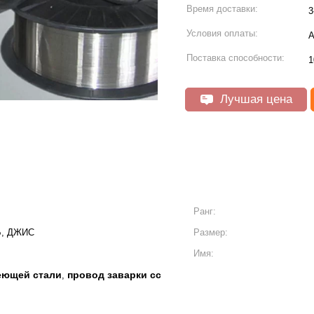
Время доставки:
3
Условия оплаты:
А
Поставка способности:
1
Лучшая цена
Ранг:
Б, ДЖИС
Размер:
Имя:
еющей стали
провод заварки сс
,