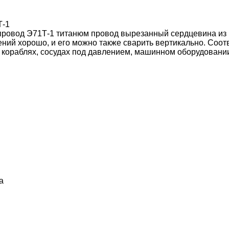
Т-1
провод Э71Т-1 титанюм провод вырезанный сердцевина из
ений хорошо, и его можно также сварить вертикально. Соо
кораблях, сосудах под давлением, машинном оборудовании,
а