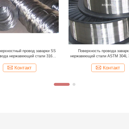
отовка для проволоки 409 СС 410
провод нержавеющей стали 2205 
430 431 катушка 440 рангов
с корозией красивого состо
ходная формируя способность
поверхности анти-
Контакт
Контакт