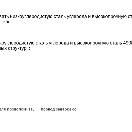
ть низкоуглеродистую сталь углерода и высокопрочную ст
 етк;
коуглеродистую сталь углерода и высокопрочную сталь 490
х структур. ;
для проволоки ss
,
провод заварки сс