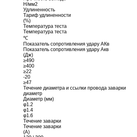
Н/мм2
Удлиненность
Тариф удлиненности
(%)
Температура теста
Температура теста
℃
Показатель сопротивления удару АКв
Показатель сопротивления удару Акв
(Дж)
≥490
≥400
≥22
-20
≥47
Течение диаметра и ссылки провода заварки
диаметр
Диаметр (мм)
φ1.2
φ1.4
φ1.6
Течение заварки
Течение заварки
(А)