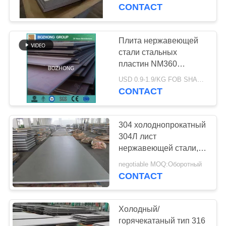
КАЧЕСТВА
плоская
CONTACT
СВЯЖИТЕСЬ
Плита нержавеющей
МЫ
стали стальных
пластин NM360
ссадины GB t 24186
СПРОСИТЕ
USD 0.9-1.9/KG FOB SHANGHAI MOQ:500KG
устойчивая плоская
CONTACT
ЦИТАТУ
304 холоднопрокатный
КАРТА
304Л лист
САЙТА
нержавеющей стали,
металлическая
negotiable MOQ:Оборотный
пластина
CONTACT
PRIVACY
нержавеющей стали
POLICY
Холодный/
горячекатаный тип 316