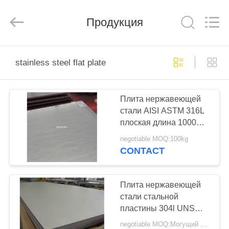
Bozhong
Metal
Group
Продукция
Co.,
Ltd..
All
Rights
Reserved.
ДОМ
stainless steel flat plate
ПРОДУКТЫ
Плита нержавеющей
стали AISI ASTM 316L
О
плоская длина 1000mm
НАС
до 8000mm
negotiable MOQ:100kg
CONTACT
ПУТЕШЕСТВИЕ
ФАБРИКИ
Плита нержавеющей
стали стальной
пластины 304l UNS
ПРОВЕРКА
S30908 309s SS
negotiable MOQ:Могущий быть предметом переговоров