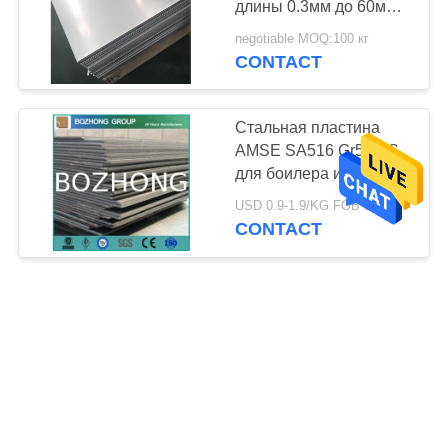
длины 0.3мм до 60мм
подгонянная Тхинкнесс
negotiable MOQ:100 кг
анти-
CONTACT
Стальная пластина
AMSE SA516 Gr55 SS
для боилера и сосуда
под давлением
USD 0.9-1.9/KG FOB SHANGHAI MOQ:500KG
CONTACT
1-14 стальная
пластина 430 СС
метров ранг 431 446
440 для
negotiable MOQ:Оборотный
нефтехимической
CONTACT
промышленности