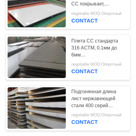
СС покрывает,
подгонянная плита
negotiable MOQ:Оборотный
нержавеющей стали
CONTACT
плоская
Плита СС стандарта
316 АСТМ, 0.1мм до
6мм
холоднопрокатный
negotiable MOQ:Оборотный
лист нержавеющей
CONTACT
стали
Подгонянная длина
лист нержавеющей
стали 400 серий
толщина стены 0,89 до
negotiable MOQ:Оборотный
60мм
CONTACT