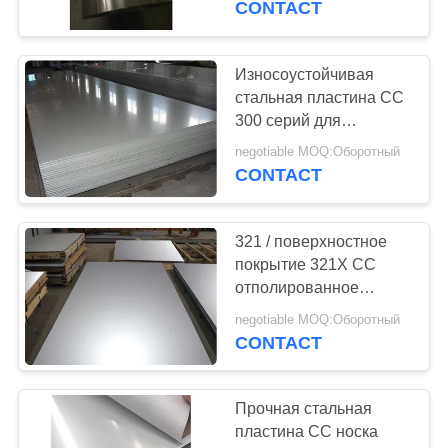
CONTACT
плиты DC01
Износоустойчивая
стальная пластина СС
300 серий для
автозапчастей
negotiable MOQ:Оборотный
подгоняла ширину
CONTACT
321 / поверхностное
покрытие 321Х СС
отполированное
стальной пластиной
negotiable MOQ:Оборотный
для конструкции
CONTACT
Прочная стальная
пластина СС носка