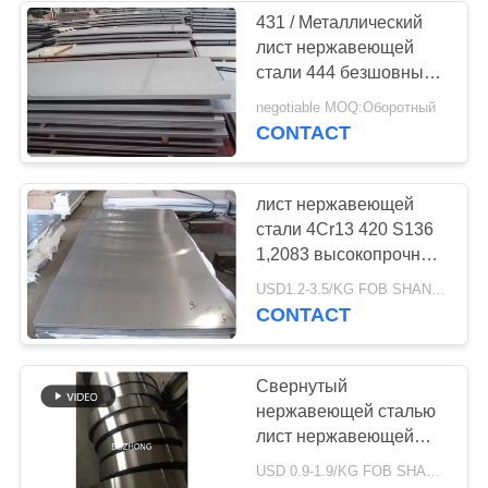
431 / Металлический
лист нержавеющей
стали 444 безшовный,
материал
negotiable MOQ:Оборотный
металлического листа
CONTACT
лист нержавеющей
стали 4Cr13 420 S136
1,2083 высокопрочный
с термической
USD1.2-3.5/KG FOB SHANGHAI MOQ:500КГ
обработкой
CONTACT
Свернутый
нержавеющей сталью
лист нержавеющей
стали EN 10271
USD 0.9-1.9/KG FOB SHANGHAI MOQ:500KG
электролитически Astm