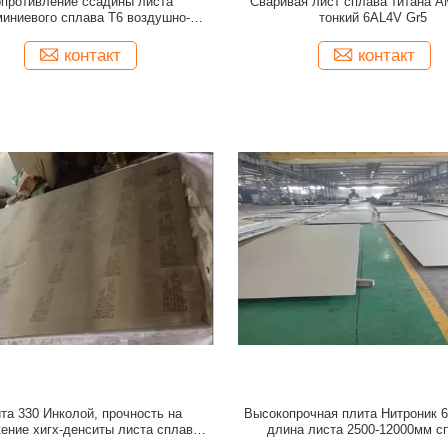
противление ссадины листа
Сваривая лист сплава титана 
иниевого сплава T6 воздушно-
тонкий 6AL4V Gr5
мического пространства 7075
контакт
контакт
та 330 Инколой, прочность на
Высокопрочная плита Нитроник 6
ение хигх-денситы листа сплава
длина листа 2500-12000мм с
никеля хорошая