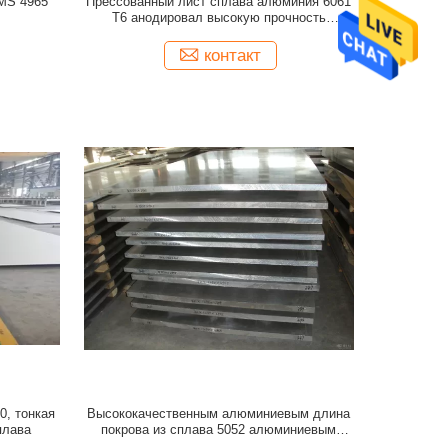
AMS 4965
Прессованный лист сплава алюминия 6061
T6 анодировал высокую прочность
усталости
контакт
0, тонкая
Высококачественным алюминиевым длина
плава
покрова из сплава 5052 алюминиевым
подгонянная листом