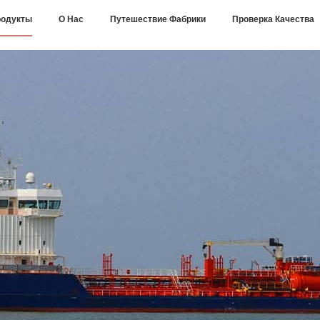
одукты
О Нас
Путешествие Фабрики
Проверка Качества