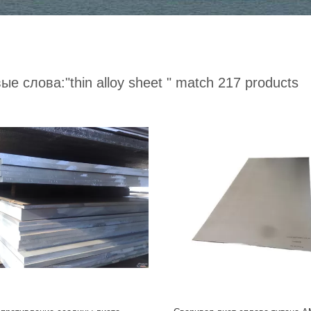
ые слова:
"thin alloy sheet "
match 217 products