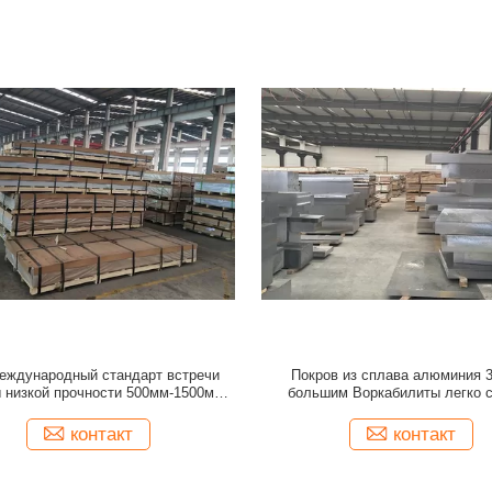
еждународный стандарт встречи
Покров из сплава алюминия 3
 низкой прочности 500мм-1500мм
большим Воркабилиты легко 
окрова из сплава алюминия
коррозионностойкое
контакт
контакт