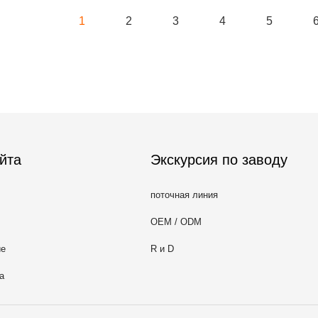
1
2
3
4
5
йта
Экскурсия по заводу
поточная линия
OEM / ODM
ие
R и D
а