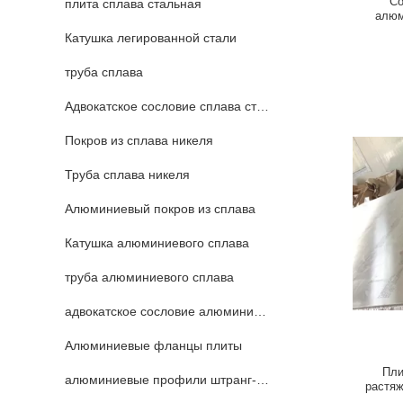
Со
плита сплава стальная
алюм
кос
Катушка легированной стали
труба сплава
Адвокатское сословие сплава стальное
Покров из сплава никеля
Труба сплава никеля
Алюминиевый покров из сплава
Катушка алюминиевого сплава
труба алюминиевого сплава
адвокатское сословие алюминиевого сплава
Алюминиевые фланцы плиты
Пли
алюминиевые профили штранг-прессования
растяж