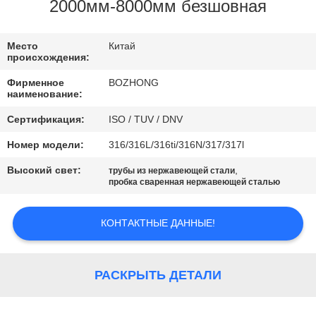
КАЧЕСТВА
2000мм-8000мм безшовная
СВЯЖИТЕСЬ
Место
Китай
происхождения:
МЫ
Фирменное
BOZHONG
наименование:
СПРОСИТЕ
Сертификация:
ISO / TUV / DNV
ЦИТАТУ
Номер модели:
316/316L/316ti/316N/317/317l
Высокий свет:
,
трубы из нержавеющей стали
КАРТА
пробка сваренная нержавеющей сталью
САЙТА
КОНТАКТНЫЕ ДАННЫЕ!
PRIVACY
POLICY
РАСКРЫТЬ ДЕТАЛИ