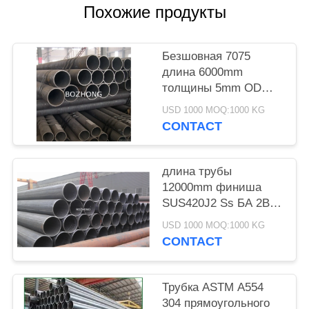
Похожие продукты
Безшовная 7075
длина 6000mm
толщины 5mm OD
200mm трубы сплава
USD 1000 MOQ:1000 KG
алюминия T6
CONTACT
длина трубы
12000mm финиша
SUS420J2 Ss БА 2B
круглая
USD 1000 MOQ:1000 KG
CONTACT
Трубка ASTM A554
304 прямоугольного