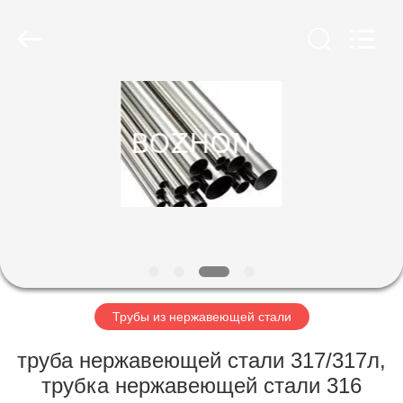
сс
supplier.
Copyright
©
2020
-
2025
Shanghai
ДОМ
Bozhong
Metal
Group
Co.,
Ltd..
ПРОДУКТЫ
All
Rights
Reserved.
О
НАС
ПУТЕШЕСТВИЕ
ФАБРИКИ
Трубы из нержавеющей стали
труба нержавеющей стали 317/317л,
ПРОВЕРКА
трубка нержавеющей стали 316