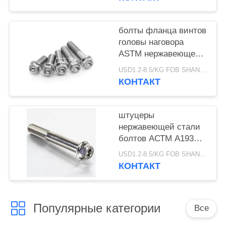
тройник
болты фланца винтов
головы наговора
ASTM нержавеющей
стали 6mm A193
USD1.2-8.5/KG FOB SHANGHAI MOQ:10Pieces
главные
КОНТАКТ
штуцеры
нержавеющей стали
болтов АСТМ А193
головы наговора 6мм
USD1.2-8.5/KG FOB SHANGHAI MOQ:10пьесес
КОНТАКТ
Популярные категории
Все