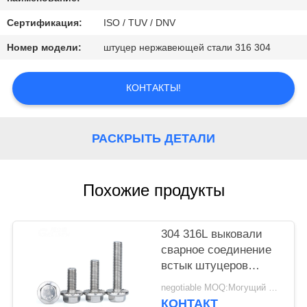
КАЧЕСТВА
Сертификация:
ISO / TUV / DNV
СВЯЖИТЕСЬ
Номер модели:
штуцер нержавеющей стали 316 304
МЫ
КОНТАКТЫ!
СПРОСИТЕ
ЦИТАТУ
РАСКРЫТЬ ДЕТАЛИ
Похожие продукты
304 316L выковали
сварное соединение
встык штуцеров
нержавеющей стали
negotiable MOQ:Могущий быть предметом переговоров
санитарное уменьшая
КОНТАКТ