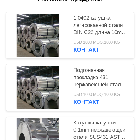
1,0402 катушка
легированной стали
DIN C22 длина 10mm
до 2500mm
USD 1000 MOQ:1000 KG
подгонянная шириной
КОНТАКТ
Подгонянная
прокладка 431
нержавеющей стали
точности 446 ранг
USD 1000 MOQ:1000 KG
440A 440B 440C
КОНТАКТ
толщина 1 до 3mm
Катушки катушки
0.1mm нержавеющей
стали SUS431 ASTM