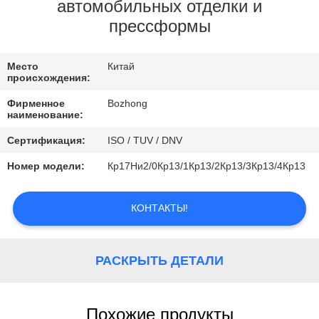
КАЧЕСТВА
автомобильных отделки и
прессформы
СВЯЖИТЕСЬ
Место
Китай
МЫ
происхождения:
Фирменное
Bozhong
СПРОСИТЕ
наименование:
ЦИТАТУ
Сертификация:
ISO / TUV / DNV
Номер модели:
Кр17Ни2/0Кр13/1Кр13/2Кр13/3Кр13/4Кр13
КОНТАКТЫ!
РАСКРЫТЬ ДЕТАЛИ
Похожие продукты