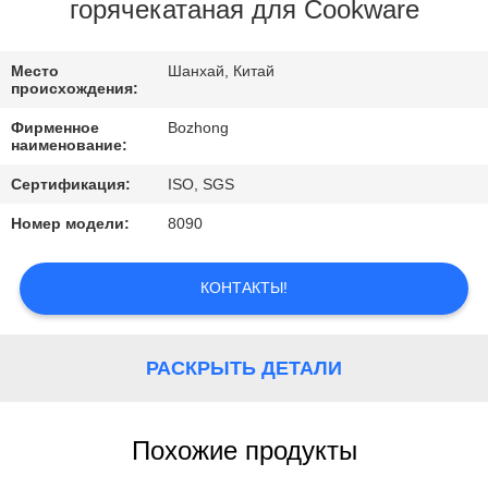
КАЧЕСТВА
горячекатаная для Cookware
СВЯЖИТЕСЬ
Место
Шанхай, Китай
происхождения:
МЫ
Фирменное
Bozhong
наименование:
СПРОСИТЕ
Сертификация:
ISO, SGS
ЦИТАТУ
Номер модели:
8090
КОНТАКТЫ!
РАСКРЫТЬ ДЕТАЛИ
Похожие продукты