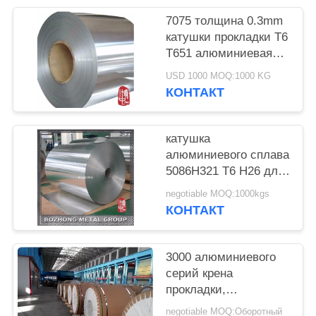
7075 толщина 0.3mm
катушки прокладки T6
T651 алюминиевая
0.5mm 1mm 2mm
USD 1000 MOQ:1000 KG
3mm 5mm 10mm
КОНТАКТ
катушка
алюминиевого сплава
5086H321 T6 H26 для
украшения
negotiable MOQ:1000kgs
конструкции
КОНТАКТ
3000 алюминиевого
серий крена
прокладки,
алюминиевой
negotiable MOQ:Оборотный