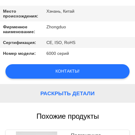
КАЧЕСТВА
Место
Хэнань, Китай
происхождения:
СВЯЖИТЕСЬ
Фирменное
Zhongduo
МЫ
наименование:
Сертификация:
CE, ISO, RoHS
СПРОСИТЕ
Номер модели:
6000 серий
ЦИТАТУ
КОНТАКТЫ!
РАСКРЫТЬ ДЕТАЛИ
Похожие продукты