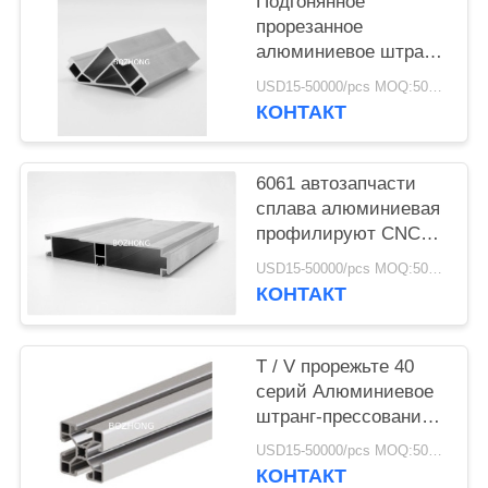
Подгонянное
прорезанное
алюминиевое штранг-
прессование
USD15-50000/pcs MOQ:500kg
профилирует 8 -
КОНТАКТ
4040R для рамки
структур
6061 автозапчасти
сплава алюминиевая
профилируют CNC
подвергая высокую
USD15-50000/pcs MOQ:500kg
точность
КОНТАКТ
механической
обработке
T / V прорежьте 40
серий Алюминиевое
штранг-прессование
профилирует 8 -
USD15-50000/pcs MOQ:500kg
4040SL
КОНТАКТ