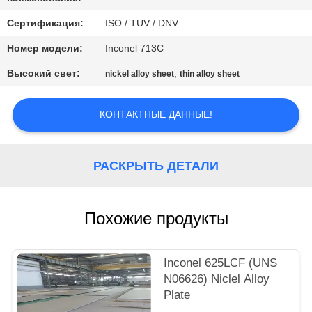
КАЧЕСТВА
Сертификация:
ISO / TUV / DNV
СВЯЖИТЕСЬ
Номер модели:
Inconel 713C
МЫ
Высокий свет:
,
nickel alloy sheet
thin alloy sheet
СПРОСИТЕ
КОНТАКТНЫЕ ДАННЫЕ!
ЦИТАТУ
РАСКРЫТЬ ДЕТАЛИ
КАРТА
САЙТА
Похожие продукты
PRIVACY
Inconel 625LCF (UNS
POLICY
N06626) Niclel Alloy
Plate