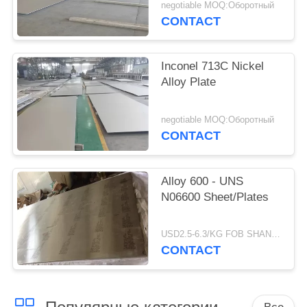
negotiable MOQ:Оборотный
CONTACT
Inconel 713C Nickel
Alloy Plate
negotiable MOQ:Оборотный
CONTACT
Alloy 600 - UNS
N06600 Sheet/Plates
USD2.5-6.3/KG FOB SHANGHAI MOQ:500kg
CONTACT