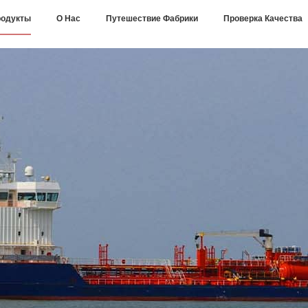
одукты
О Нас
Путешествие Фабрики
Проверка Качества