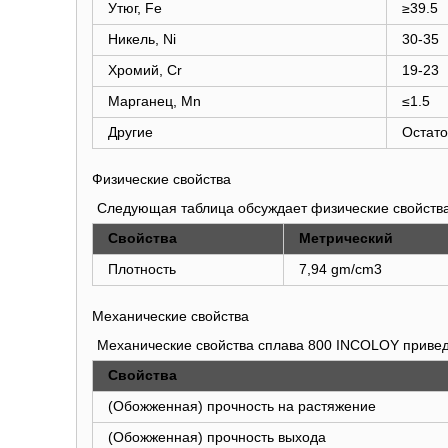
Утюг, Fe
≥39.5
Никель, Ni
30-35
Хромий, Cr
19-23
Марганец, Mn
≤1.5
Другие
Остато
Физические свойства
Следующая таблица обсуждает физические свойств
Свойства
Метрический
Плотность
7,94 gm/cm3
Механические свойства
Механические свойства сплава 800 INCOLOY приве
Свойства
(Обожженная) прочность на растяжение
(Обожженная) прочность выхода