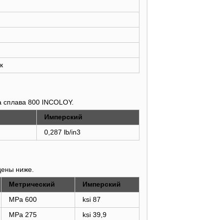
к
а сплава 800 INCOLOY.
Имперский
0,287 lb/in3
Оставьте сообщение
Мы скоро тебе перезвоним!
дены ниже.
Метрический
Имперский
MPa 600
ksi 87
MPa 275
ksi 39,9