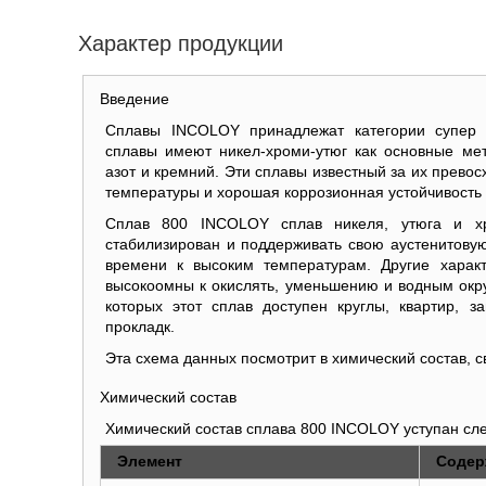
Характер продукции
Введение
Сплавы INCOLOY принадлежат категории супер 
сплавы имеют никел-хроми-утюг как основные мет
азот и кремний. Эти сплавы известный за их прево
температуры и хорошая коррозионная устойчивость 
Сплав 800 INCOLOY сплав никеля, утюга и хр
стабилизирован и поддерживать свою аустенитовую
времени к высоким температурам. Другие характ
высокоомны к окислять, уменьшению и водным ок
которых этот сплав доступен круглы, квартир, за
прокладк.
Эта схема данных посмотрит в химический состав, 
Химический состав
Химический состав сплава 800 INCOLOY уступан сл
Элемент
Содер