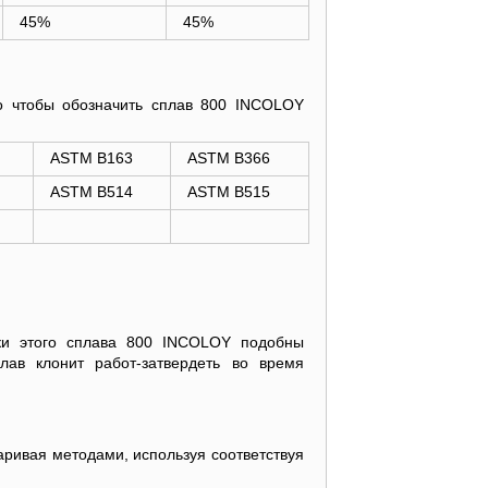
45%
45%
о чтобы обозначить сплав 800 INCOLOY
ASTM B163
ASTM B366
Отправить
ASTM B514
ASTM B515
ики этого сплава 800 INCOLOY подобны
лав клонит работ-затвердеть во время
ривая методами, используя соответствуя