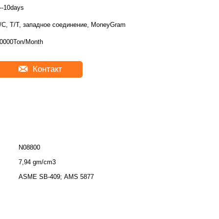
--10days
/C, T/T, западное соединение, MoneyGram
0000Ton/Month
Контакт
N08800
7,94 gm/cm3
ASME SB-409; AMS 5877