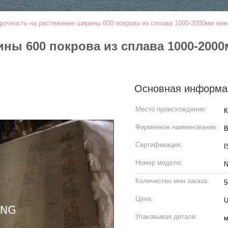
рочность на растяжение ширины 600 покрова из сплава 1000-2000мм ни
ны 600 покрова из сплава 1000-200
Основная информа
Место происхождения:
К
Фирменное наименование:
Сертификация:
I
Номер модели:
N
Количество мин заказа:
5
Цена:
U
Упаковывая детали:
м