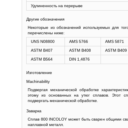
Удлиненность на перерыве
Другие обозначения
Некоторые из обозначений используемых для тог
перечислены ниже:
UNS N08800
AMS 5766
AMS 5871
ASTM B407
ASTM B408
ASTM B409
ASTM B564
DIN 1,4876
Изготовление
Machinability
Подвергая механической обработке характерист
этому из основанных на утюг сплавов. Этот сп
подвергать механической обработке.
Заварка
Сплав 800 INCOLOY может быть сварен общими сва
наплавной металл.